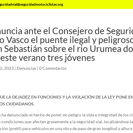
guridadvial@seguridadmotociclistas.org
ncia ante el Consejero de Seguri
 Vasco el puente ilegal y peligroso
 Sebastián sobre el rio Urumea d
este verano tres jóvenes
2, 2023
|
Denuncias
|
0 Comentarios
UE LA DEJADEZ EN FUNCIONES Y LA VIOLACIÓN DE LA LEY PONE EN
LOS CIUDADANOS.
ha denunciado el hecho de poner en peligro la vida e integridad de los c
 condiciones que afectan gravemente a la seguridad vial, localizándose l
ión (pretil) para vehículos en una obra de paso de gran longitud y altura 