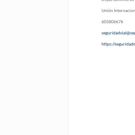
Unión Internacion
605806676
seguridadvial@se
https://seguridad