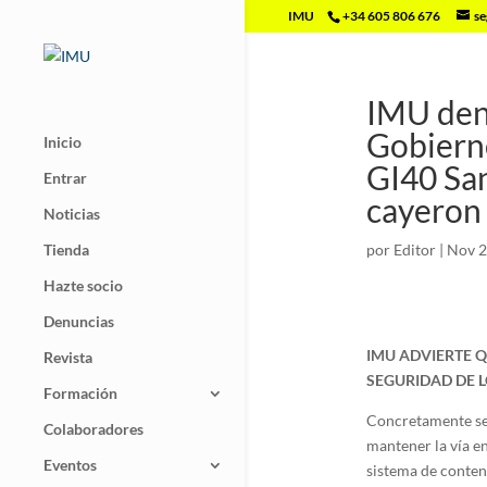
IMU
+34 605 806 676
se
IMU denu
Gobierno
Inicio
GI40 San
Entrar
cayeron 
Noticias
Tienda
por
Editor
|
Nov 2
Hazte socio
Denuncias
IMU ADVIERTE Q
Revista
SEGURIDAD DE 
Formación
Concretamente se 
Colaboradores
mantener la vía en
Eventos
sistema de contenc