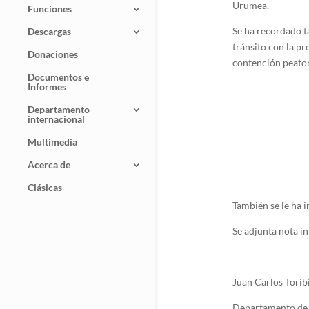
Urumea.
Funciones
Se ha recordado t
Descargas
tránsito con la pr
Donaciones
contención peatona
Documentos e
Informes
Departamento
internacional
Multimedia
Acerca de
Clásicas
También se le ha i
Se adjunta nota i
Juan Carlos Torib
Departamento de 