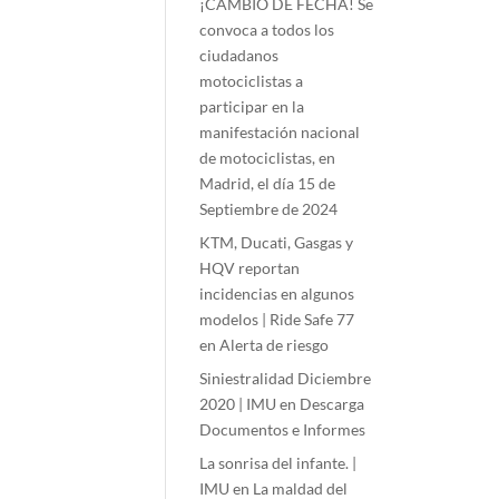
¡CAMBIO DE FECHA! Se
convoca a todos los
ciudadanos
motociclistas a
participar en la
manifestación nacional
de motociclistas, en
Madrid, el día 15 de
Septiembre de 2024
KTM, Ducati, Gasgas y
HQV reportan
incidencias en algunos
modelos | Ride Safe 77
en
Alerta de riesgo
Siniestralidad Diciembre
2020 | IMU
en
Descarga
Documentos e Informes
La sonrisa del infante. |
IMU
en
La maldad del