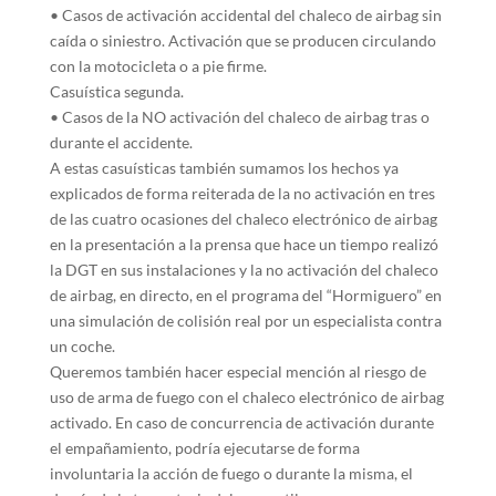
• Casos de activación accidental del chaleco de airbag sin
caída o siniestro. Activación que se producen circulando
con la motocicleta o a pie firme.
Casuística segunda.
• Casos de la NO activación del chaleco de airbag tras o
durante el accidente.
A estas casuísticas también sumamos los hechos ya
explicados de forma reiterada de la no activación en tres
de las cuatro ocasiones del chaleco electrónico de airbag
en la presentación a la prensa que hace un tiempo realizó
la DGT en sus instalaciones y la no activación del chaleco
de airbag, en directo, en el programa del “Hormiguero” en
una simulación de colisión real por un especialista contra
un coche.
Queremos también hacer especial mención al riesgo de
uso de arma de fuego con el chaleco electrónico de airbag
activado. En caso de concurrencia de activación durante
el empañamiento, podría ejecutarse de forma
involuntaria la acción de fuego o durante la misma, el