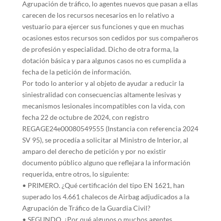
Agrupación de tráfico, lo agentes nuevos que pasan a ellas
carecen de los recursos necesarios en lo relativo a
vestuario para ejercer sus funciones y que en muchas
ocasiones estos recursos son cedidos por sus compañeros
de profesión y especialidad. Dicho de otra forma, la
dotación básica y para algunos casos no es cumplida a
fecha de la petición de información.
Por todo lo anterior y al objeto de ayudar a reducir la
siniestralidad con consecuencias altamente lesivas y
mecanismos lesionales incompatibles con la vida, con
fecha 22 de octubre de 2024, con registro
REGAGE24e00080549555 (Instancia con referencia 2024
SV 95), se procedía a solicitar al Ministro de Interior, al
amparo del derecho de petición y por no existir
documento público alguno que reflejara la información
requerida, entre otros, lo siguiente:
• PRIMERO. ¿Qué certificación del tipo EN 1621, han
superado los 4.661 chalecos de Airbag adjudicados a la
Agrupación de Tráfico de la Guardia Civil?
• SEGUNDO. ¿Por qué algunos o muchos agentes