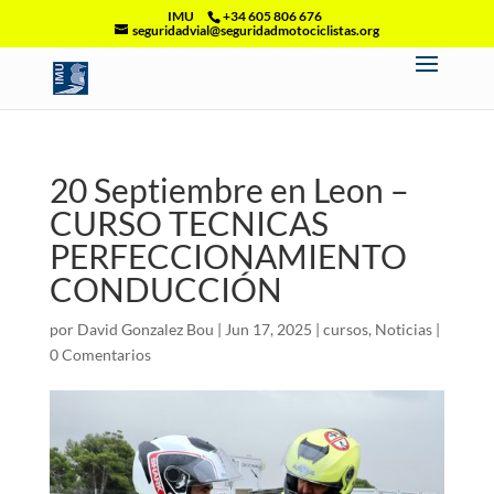
IMU
+34 605 806 676
seguridadvial@seguridadmotociclistas.org
20 Septiembre en Leon –
CURSO TECNICAS
PERFECCIONAMIENTO
CONDUCCIÓN
por
David Gonzalez Bou
|
Jun 17, 2025
|
cursos
,
Noticias
|
0 Comentarios