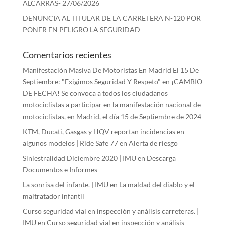
ALCARRAS- 27/06/2026
DENUNCIA AL TITULAR DE LA CARRETERA N-120 POR
PONER EN PELIGRO LA SEGURIDAD
Comentarios recientes
Manifestación Masiva De Motoristas En Madrid El 15 De
Septiembre: "Exigimos Seguridad Y Respeto"
en
¡CAMBIO
DE FECHA! Se convoca a todos los ciudadanos
motociclistas a participar en la manifestación nacional de
motociclistas, en Madrid, el día 15 de Septiembre de 2024
KTM, Ducati, Gasgas y HQV reportan incidencias en
algunos modelos | Ride Safe 77
en
Alerta de riesgo
Siniestralidad Diciembre 2020 | IMU
en
Descarga
Documentos e Informes
La sonrisa del infante. | IMU
en
La maldad del diablo y el
maltratador infantil
Curso seguridad vial en inspección y análisis carreteras. |
IMU
en
Curso seguridad vial en inspección y análisis