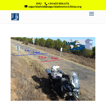
IMU
+34 605 806 676
seguridadvial@seguridadmotociclistas.org