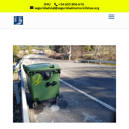
IMU
+34 605 806 676
seguridadvial@seguridadmotociclistas.org