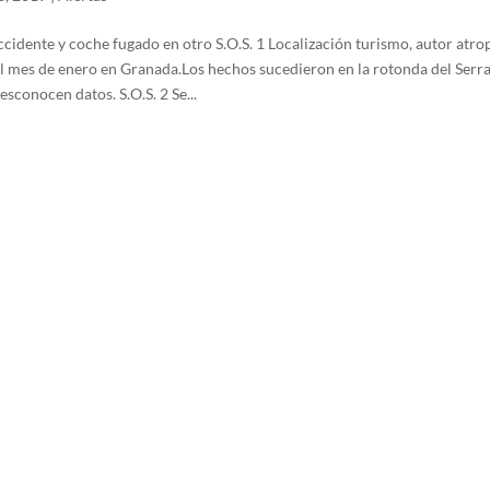
ccidente y coche fugado en otro S.O.S. 1 Localización turismo, autor atrop
el mes de enero en Granada.Los hechos sucedieron en la rotonda del Serra
sconocen datos. S.O.S. 2 Se...