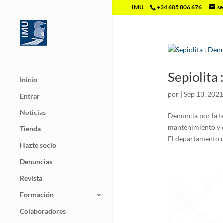
IMU
+34 605 806 676
se
Sepiolita
Inicio
por
|
Sep 13, 2021
Entrar
Noticias
Denuncia por la te
mantenimiento y co
Tienda
El departamento d
Hazte socio
Denuncias
Revista
Formación
Colaboradores