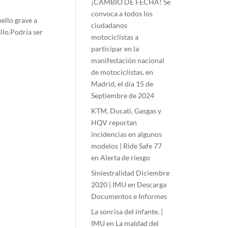
¡CAMBIO DE FECHA! Se
convoca a todos los
ello grave a
ciudadanos
llo.Podría ser
motociclistas a
participar en la
manifestación nacional
de motociclistas, en
Madrid, el día 15 de
Septiembre de 2024
KTM, Ducati, Gasgas y
HQV reportan
incidencias en algunos
modelos | Ride Safe 77
en
Alerta de riesgo
Siniestralidad Diciembre
2020 | IMU
en
Descarga
Documentos e Informes
La sonrisa del infante. |
IMU
en
La maldad del