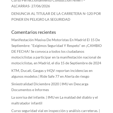
Curso Perfeccionamiento Conducción Nivel I –
ALCARRAS- 27/06/2026
DENUNCIA AL TITULAR DE LA CARRETERA N-120 POR
PONER EN PELIGRO LA SEGURIDAD
Comentarios recientes
Manifestación Masiva De Motoristas En Madrid El 15 De
Septiembre: "Exigimos Seguridad Y Respeto"
en
¡CAMBIO
DE FECHA! Se convoca a todos los ciudadanos
motociclistas a participar en la manifestación nacional de
motociclistas, en Madrid, el día 15 de Septiembre de 2024
KTM, Ducati, Gasgas y HQV reportan incidencias en
algunos modelos | Ride Safe 77
en
Alerta de riesgo
Siniestralidad Diciembre 2020 | IMU
en
Descarga
Documentos e Informes
La sonrisa del infante. | IMU
en
La maldad del diablo y el
maltratador infantil
Curso seguridad vial en inspección y análisis carreteras. |