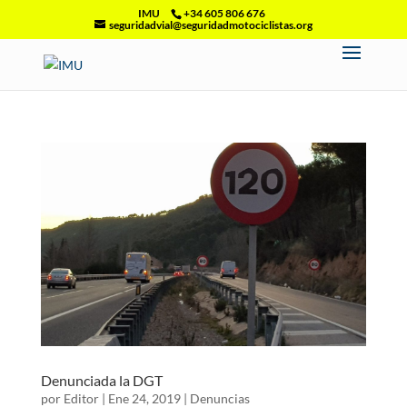
IMU
+34 605 806 676
seguridadvial@seguridadmotociclistas.org
Denunciada la DGT
por
Editor
|
Ene 24, 2019
|
Denuncias