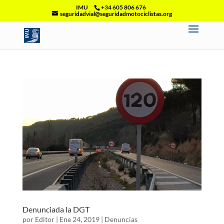
IMU
+34 605 806 676
seguridadvial@seguridadmotociclistas.org
Denunciada la DGT
por
Editor
|
Ene 24, 2019
|
Denuncias