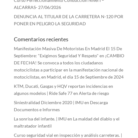
Curso Perfeccionamiento Conducción Nivel I –
ALCARRAS- 27/06/2026
DENUNCIA AL TITULAR DE LA CARRETERA N-120 POR
PONER EN PELIGRO LA SEGURIDAD
Comentarios recientes
Manifestación Masiva De Motoristas En Madrid El 15 De
Septiembre: "Exigimos Seguridad Y Respeto"
en
¡CAMBIO
DE FECHA! Se convoca a todos los ciudadanos
motociclistas a participar en la manifestación nacional de
motociclistas, en Madrid, el día 15 de Septiembre de 2024
KTM, Ducati, Gasgas y HQV reportan incidencias en
algunos modelos | Ride Safe 77
en
Alerta de riesgo
Siniestralidad Diciembre 2020 | IMU
en
Descarga
Documentos e Informes
La sonrisa del infante. | IMU
en
La maldad del diablo y el
maltratador infantil
Curso seguridad vial en inspección y análisis carreteras. |