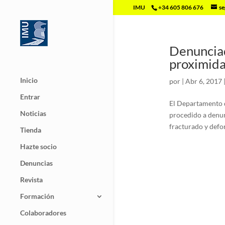
IMU
+34 605 806 676
se
Denunciad
proximida
Inicio
por
|
Abr 6, 2017
Entrar
El Departamento d
Noticias
procedido a denunc
fracturado y defo
Tienda
Hazte socio
Denuncias
Revista
Formación
Colaboradores