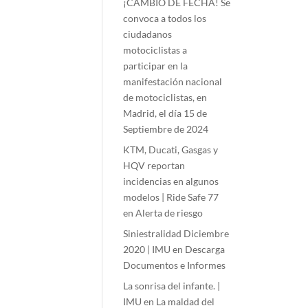
¡CAMBIO DE FECHA! Se
convoca a todos los
ciudadanos
motociclistas a
participar en la
manifestación nacional
de motociclistas, en
Madrid, el día 15 de
Septiembre de 2024
KTM, Ducati, Gasgas y
HQV reportan
incidencias en algunos
modelos | Ride Safe 77
en
Alerta de riesgo
Siniestralidad Diciembre
2020 | IMU
en
Descarga
Documentos e Informes
La sonrisa del infante. |
IMU
en
La maldad del