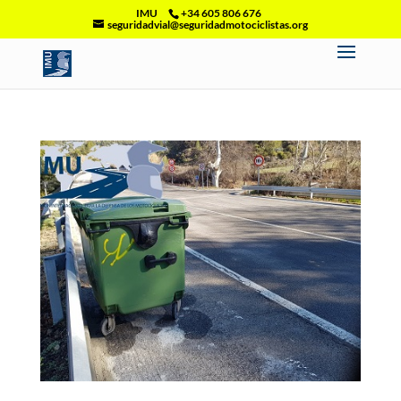
IMU
+34 605 806 676
seguridadvial@seguridadmotociclistas.org