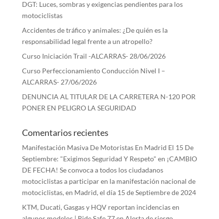
DGT: Luces, sombras y exigencias pendientes para los
motociclistas
Accidentes de tráfico y animales: ¿De quién es la
responsabilidad legal frente a un atropello?
Curso Iniciación Trail -ALCARRAS- 28/06/2026
Curso Perfeccionamiento Conducción Nivel I –
ALCARRAS- 27/06/2026
DENUNCIA AL TITULAR DE LA CARRETERA N-120 POR
PONER EN PELIGRO LA SEGURIDAD
Comentarios recientes
Manifestación Masiva De Motoristas En Madrid El 15 De
Septiembre: "Exigimos Seguridad Y Respeto"
en
¡CAMBIO
DE FECHA! Se convoca a todos los ciudadanos
motociclistas a participar en la manifestación nacional de
motociclistas, en Madrid, el día 15 de Septiembre de 2024
KTM, Ducati, Gasgas y HQV reportan incidencias en
algunos modelos | Ride Safe 77
en
Alerta de riesgo