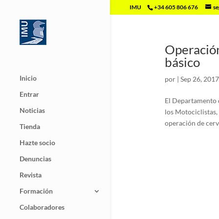
IMU
+34 605 806 676
se
Operación 
básico
Inicio
por
|
Sep 26, 2017
Entrar
El Departamento d
Noticias
los Motociclistas
operación de cervi
Tienda
Hazte socio
Denuncias
Revista
Formación
Colaboradores