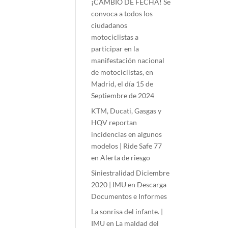
¡CAMBIO DE FECHA! Se
convoca a todos los
ciudadanos
motociclistas a
participar en la
manifestación nacional
de motociclistas, en
Madrid, el día 15 de
Septiembre de 2024
KTM, Ducati, Gasgas y
HQV reportan
incidencias en algunos
modelos | Ride Safe 77
en
Alerta de riesgo
Siniestralidad Diciembre
2020 | IMU
en
Descarga
Documentos e Informes
La sonrisa del infante. |
IMU
en
La maldad del