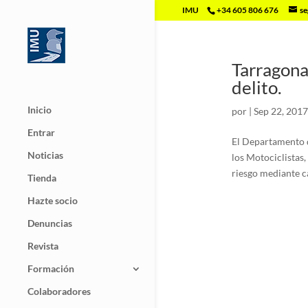
IMU
+34 605 806 676
se
Tarragona
delito.
Inicio
por
|
Sep 22, 2017
Entrar
El Departamento d
Noticias
los Motociclistas
riesgo mediante ca
Tienda
Hazte socio
Denuncias
Revista
Formación
Colaboradores