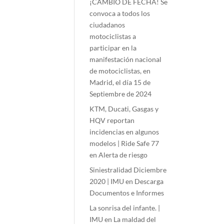
¡CAMBIO DE FECHA! Se
convoca a todos los
ciudadanos
motociclistas a
participar en la
manifestación nacional
de motociclistas, en
Madrid, el día 15 de
Septiembre de 2024
KTM, Ducati, Gasgas y
HQV reportan
incidencias en algunos
modelos | Ride Safe 77
en
Alerta de riesgo
Siniestralidad Diciembre
2020 | IMU
en
Descarga
Documentos e Informes
La sonrisa del infante. |
IMU
en
La maldad del