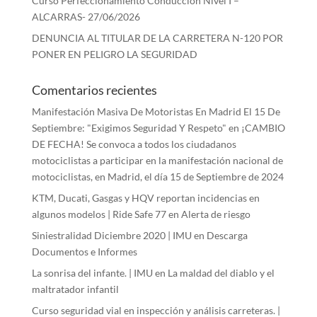
Curso Perfeccionamiento Conducción Nivel I –
ALCARRAS- 27/06/2026
DENUNCIA AL TITULAR DE LA CARRETERA N-120 POR
PONER EN PELIGRO LA SEGURIDAD
Comentarios recientes
Manifestación Masiva De Motoristas En Madrid El 15 De
Septiembre: "Exigimos Seguridad Y Respeto"
en
¡CAMBIO
DE FECHA! Se convoca a todos los ciudadanos
motociclistas a participar en la manifestación nacional de
motociclistas, en Madrid, el día 15 de Septiembre de 2024
KTM, Ducati, Gasgas y HQV reportan incidencias en
algunos modelos | Ride Safe 77
en
Alerta de riesgo
Siniestralidad Diciembre 2020 | IMU
en
Descarga
Documentos e Informes
La sonrisa del infante. | IMU
en
La maldad del diablo y el
maltratador infantil
Curso seguridad vial en inspección y análisis carreteras. |