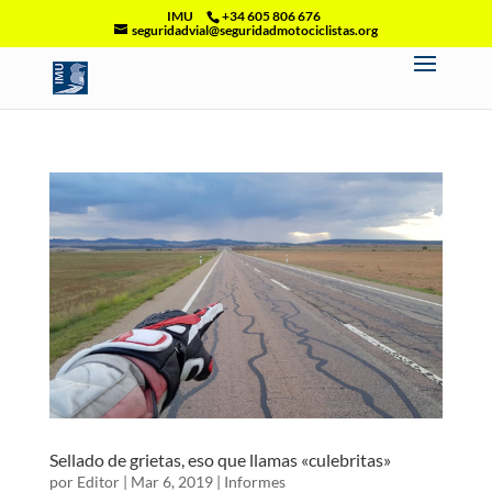
IMU
+34 605 806 676
seguridadvial@seguridadmotociclistas.org
Sellado de grietas, eso que llamas «culebritas»
por
Editor
|
Mar 6, 2019
|
Informes