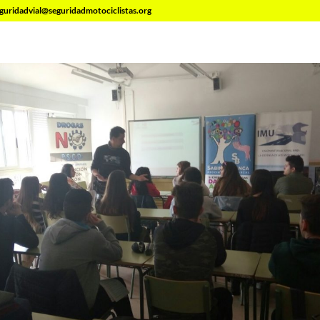
guridadvial@seguridadmotociclistas.org