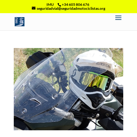
IMU
+34 605 806 676
seguridadvial@seguridadmotociclistas.org