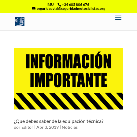
IMU
+34 605 806 676
seguridadvial@seguridadmotociclistas.org
¿Que debes saber de la equipación técnica?
por
Editor
|
Abr 3, 2019
|
Noticias