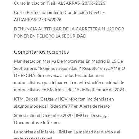
Curso Iniciación Trail -ALCARRAS- 28/06/2026
Curso Perfeccionamiento Conducción Nivel I –
ALCARRAS- 27/06/2026
DENUNCIA AL TITULAR DE LA CARRETERA N-120 POR
PONER EN PELIGRO LA SEGURIDAD
Comentarios recientes
Manifestación Masiva De Motoristas En Madrid El 15 De
Septiembre: "Exigimos Seguridad Y Respeto"
en
¡CAMBIO
DE FECHA! Se convoca a todos los ciudadanos
motociclistas a participar en la manifestación nacional de
motociclistas, en Madrid, el día 15 de Septiembre de 2024
KTM, Ducati, Gasgas y HQV reportan incidencias en
algunos modelos | Ride Safe 77
en
Alerta de riesgo
Siniestralidad Diciembre 2020 | IMU
en
Descarga
Documentos e Informes
La sonrisa del infante. | IMU
en
La maldad del diablo y el
maltratador infantil