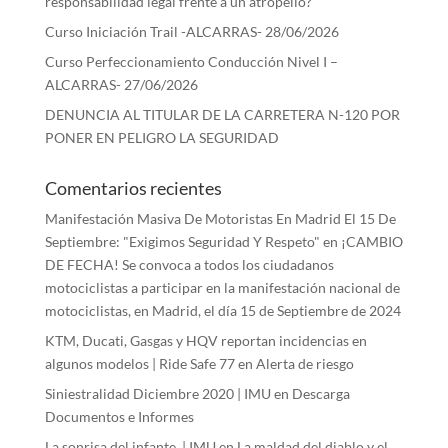
responsabilidad legal frente a un atropello?
Curso Iniciación Trail -ALCARRAS- 28/06/2026
Curso Perfeccionamiento Conducción Nivel I –
ALCARRAS- 27/06/2026
DENUNCIA AL TITULAR DE LA CARRETERA N-120 POR
PONER EN PELIGRO LA SEGURIDAD
Comentarios recientes
Manifestación Masiva De Motoristas En Madrid El 15 De
Septiembre: "Exigimos Seguridad Y Respeto"
en
¡CAMBIO
DE FECHA! Se convoca a todos los ciudadanos
motociclistas a participar en la manifestación nacional de
motociclistas, en Madrid, el día 15 de Septiembre de 2024
KTM, Ducati, Gasgas y HQV reportan incidencias en
algunos modelos | Ride Safe 77
en
Alerta de riesgo
Siniestralidad Diciembre 2020 | IMU
en
Descarga
Documentos e Informes
La sonrisa del infante. | IMU
en
La maldad del diablo y el