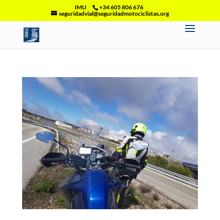
IMU
+34 605 806 676
seguridadvial@seguridadmotociclistas.org