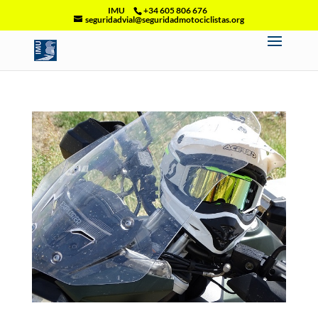
IMU
+34 605 806 676
seguridadvial@seguridadmotociclistas.org