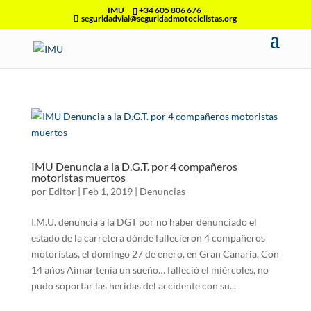
IMU
+34 605 806 676
seguridadvial@seguridadmotociclistas.org
IMU Denuncia a la D.G.T. por 4 compañeros
motoristas muertos
por
Editor
|
Feb 1, 2019
|
Denuncias
I.M.U. denuncia a la DGT por no haber denunciado el
estado de la carretera dónde fallecieron 4 compañeros
motoristas, el domingo 27 de enero, en Gran Canaria. Con
14 años Aimar tenía un sueño… falleció el miércoles, no
pudo soportar las heridas del accidente con su...