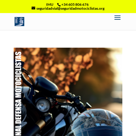
IMU
+34 605 806 676
seguridadvial@seguridadmotociclistas.org