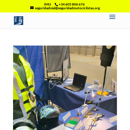
IMU
+34 605 806 676
seguridadvial@seguridadmotociclistas.org