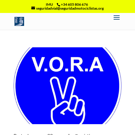
IMU
+34 605 806 676
seguridadvial@seguridadmotociclistas.org