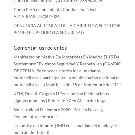
Curso Iniciación Trail -ALCARRAS- 28/06/2026
Curso Perfeccionamiento Conducción Nivel I –
ALCARRAS- 27/06/2026
DENUNCIA AL TITULAR DE LA CARRETERA N-120 POR
PONER EN PELIGRO LA SEGURIDAD
Comentarios recientes
Manifestación Masiva De Motoristas En Madrid El 15 De
Septiembre: "Exigimos Seguridad Y Respeto"
en
¡CAMBIO
DE FECHA! Se convoca a todos los ciudadanos
motociclistas a participar en la manifestación nacional de
motociclistas, en Madrid, el día 15 de Septiembre de 2024
KTM, Ducati, Gasgas y HQV reportan incidencias en
algunos modelos | Ride Safe 77
en
Alerta de riesgo
Siniestralidad Diciembre 2020 | IMU
en
Descarga
Documentos e Informes
La sonrisa del infante. | IMU
en
La maldad del diablo y el
maltratador infantil