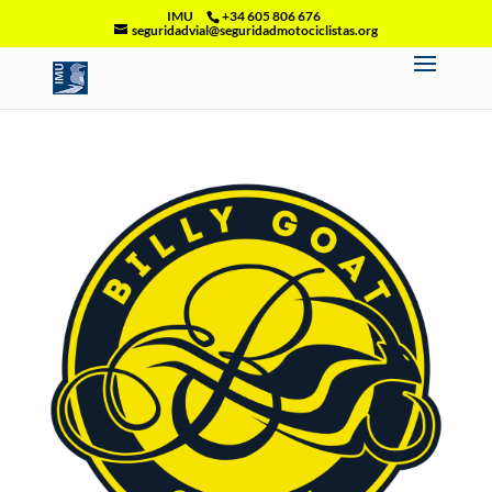
IMU
+34 605 806 676
seguridadvial@seguridadmotociclistas.org