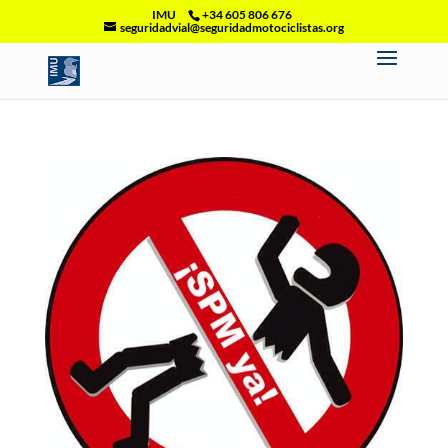
IMU
+34 605 806 676
seguridadvial@seguridadmotociclistas.org