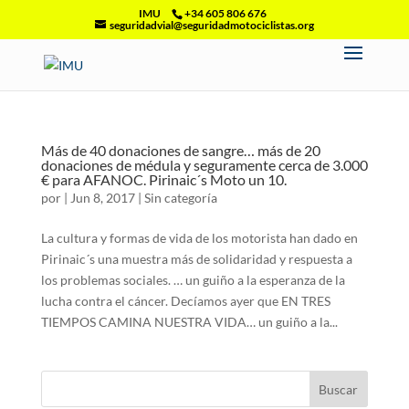
IMU
+34 605 806 676
seguridadvial@seguridadmotociclistas.org
Más de 40 donaciones de sangre… más de 20
donaciones de médula y seguramente cerca de 3.000
€ para AFANOC. Pirinaic´s Moto un 10.
por
|
Jun 8, 2017
|
Sin categoría
La cultura y formas de vida de los motorista han dado en
Pirinaic´s una muestra más de solidaridad y respuesta a
los problemas sociales. … un guiño a la esperanza de la
lucha contra el cáncer. Decíamos ayer que EN TRES
TIEMPOS CAMINA NUESTRA VIDA… un guiño a la...