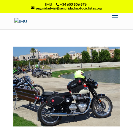
IMU
+34 605 806 676
seguridadvial@seguridadmotociclistas.org