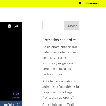
0 elementos
Entradas recientes
Posicionamiento de IMU
ante la reciente reforma
de la DGT: Luces,
sombras y exigencias
pendientes para los
motociclistas
Accidentes de tráfico y
animales: ¿De quién es la
responsabilidad legal
frente a un atropello?
Curso Iniciación Trail -