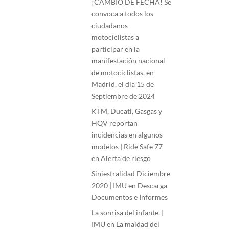
¡CAMBIO DE FECHA! Se
convoca a todos los
ciudadanos
motociclistas a
participar en la
manifestación nacional
de motociclistas, en
Madrid, el día 15 de
Septiembre de 2024
KTM, Ducati, Gasgas y
HQV reportan
incidencias en algunos
modelos | Ride Safe 77
en
Alerta de riesgo
Siniestralidad Diciembre
2020 | IMU
en
Descarga
Documentos e Informes
La sonrisa del infante. |
IMU
en
La maldad del