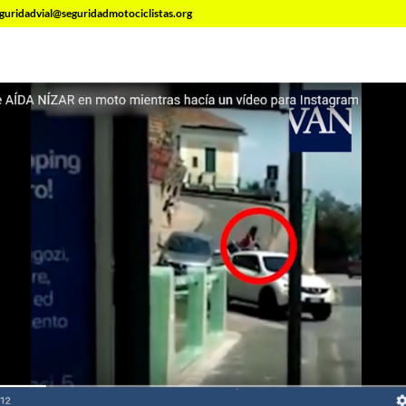
guridadvial@seguridadmotociclistas.org