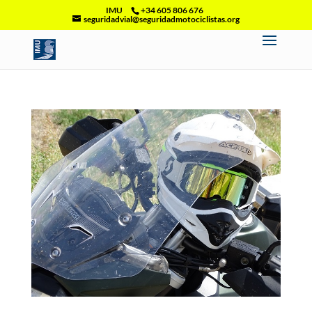
IMU
+34 605 806 676
seguridadvial@seguridadmotociclistas.org