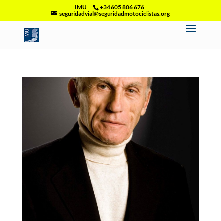
IMU
+34 605 806 676
seguridadvial@seguridadmotociclistas.org