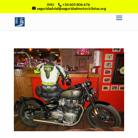
IMU
+34 605 806 676
seguridadvial@seguridadmotociclistas.org