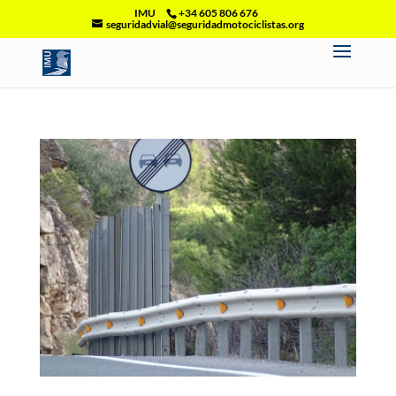
IMU
+34 605 806 676
seguridadvial@seguridadmotociclistas.org