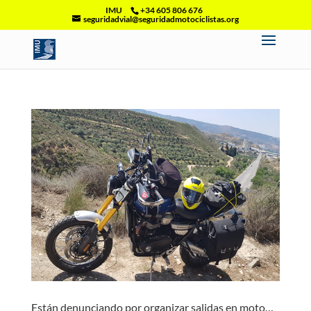
IMU
+34 605 806 676
seguridadvial@seguridadmotociclistas.org
Están denunciando por organizar salidas en moto…