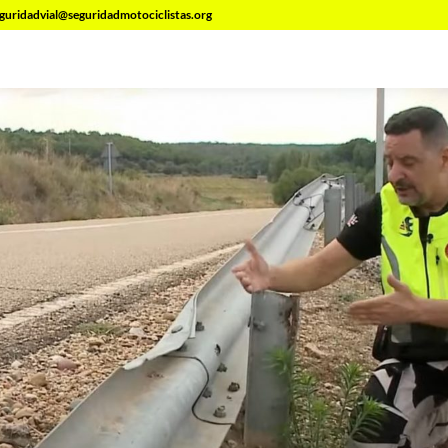
guridadvial@seguridadmotociclistas.org