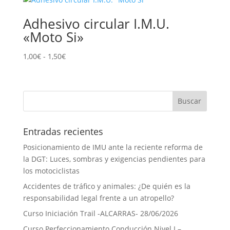
Adhesivo circular I.M.U.
«Moto Si»
Rango
1,00
€
-
1,50
€
de
precios:
desde
1,00€
hasta
1,50€
Entradas recientes
Posicionamiento de IMU ante la reciente reforma de
la DGT: Luces, sombras y exigencias pendientes para
los motociclistas
Accidentes de tráfico y animales: ¿De quién es la
responsabilidad legal frente a un atropello?
Curso Iniciación Trail -ALCARRAS- 28/06/2026
Curso Perfeccionamiento Conducción Nivel I –