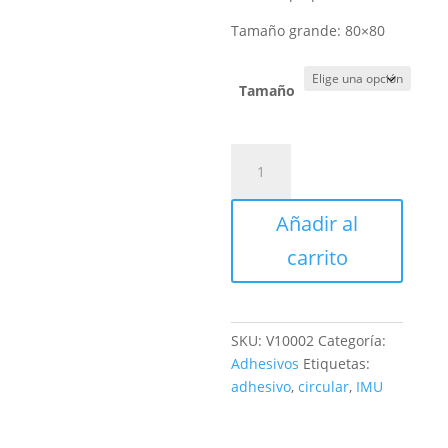
Tamaño grande: 80×80
Tamaño
Adhesivo
circular
I.M.U.
Añadir al
cantidad
carrito
SKU:
V10002
Categoría:
Adhesivos
Etiquetas:
adhesivo
,
circular
,
IMU