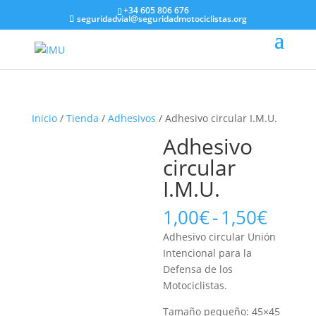
+34 605 806 676
seguridadvial@seguridadmotociclistas.org
Inicio
/
Tienda
/
Adhesivos
/ Adhesivo circular I.M.U.
Adhesivo
circular
I.M.U.
Rang
1,00
€
-
1,50
€
de
Adhesivo circular Unión
preci
Intencional para la
desd
Defensa de los
1,00€
Motociclistas.
hasta
1,50€
Tamaño pequeño: 45×45