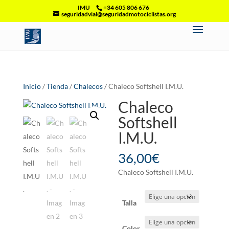
IMU
+34 605 806 676
seguridadvial@seguridadmotociclistas.org
Inicio
/
Tienda
/
Chalecos
/ Chaleco Softshell I.M.U.
Chaleco
Softshell
I.M.U.
36,00
€
Chaleco Softshell I.M.U.
Talla
Color