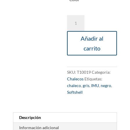
Chaleco
Softshell
I.M.U.
Añadir al
cantidad
carrito
SKU:
T10019
Categoría:
Chalecos
Etiquetas:
chaleco
,
gris
,
IMU
,
negro
,
Softshell
Descripción
Información adicional