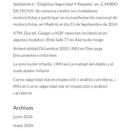
Septiembre: "Exigimos Seguridad Y Respeto"
en
¡CAMBIO
DE FECHA! Se convoca a todos los ciudadanos
motociclistas a participar en la manifestación nacional de
motociclistas, en Madrid, el día 15 de Septiembre de 2024
KTM, Ducati, Gasgas y HQV reportan incidencias en
algunos modelos | Ride Safe 77
en
Alerta de riesgo
Siniestralidad Diciembre 2020 | IMU
en
Descarga
Documentos e Informes
La sonrisa del infante. | IMU
en
La maldad del diablo y el
maltratador infantil
Curso seguridad vial en inspección y análisis carreteras. |
IMU
en
Curso seguridad vial en inspección y análisis
carreteras
Archivos
junio 2026
mayo 2026