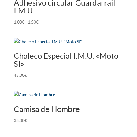
Adhesivo circular Guardarrail
I.M.U.
Rango
1,00
€
-
1,50
€
de
precios:
desde
1,00€
Chaleco Especial I.M.U. «Moto
hasta
SI»
1,50€
45,00
€
Camisa de Hombre
38,00
€