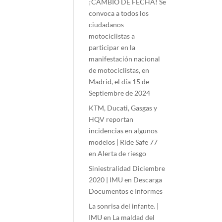
¡CAMBIO DE FECHA! Se
convoca a todos los
ciudadanos
motociclistas a
participar en la
manifestación nacional
de motociclistas, en
Madrid, el día 15 de
Septiembre de 2024
KTM, Ducati, Gasgas y
HQV reportan
incidencias en algunos
modelos | Ride Safe 77
en
Alerta de riesgo
Siniestralidad Diciembre
2020 | IMU
en
Descarga
Documentos e Informes
La sonrisa del infante. |
IMU
en
La maldad del