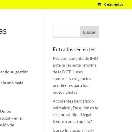
0 elementos
as
Entradas recientes
Posicionamiento de IMU
ante la reciente reforma
ando su gestión.
de la DGT: Luces,
sombras y exigencias
ncia una mala
pendientes para los
motociclistas
Accidentes de tráfico y
animales: ¿De quién es la
e Unión
responsabilidad legal
ocial y en el
frente a un atropello?
ación de
Curso Iniciación Trail -