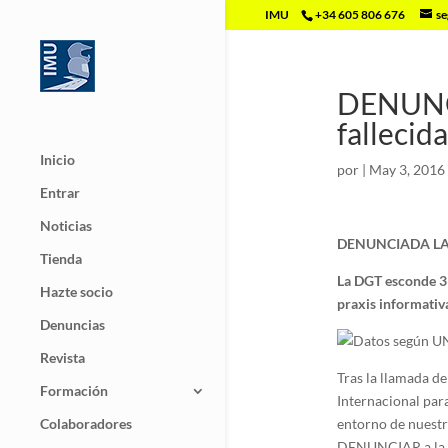
IMU
+34 605 806 676
se
DENUNCI
fallecida
Inicio
por
|
May 3, 2016
Entrar
Noticias
DENUNCIADA LA DGT
Tienda
La DGT esconde 31
Hazte socio
praxis informativ
Denuncias
Revista
Tras la llamada d
Formación
Internacional para
Colaboradores
entorno de nuestr
DENUNCIAR a la Di