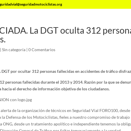
guridadvial@seguridadmotociclistas.org
ADA. La DGT oculta 312 person
s.
|
Sin categoría
|
0 Comentarios
 por ocultar 312 personas fallecidas en accidentes de tráfico disfraz
2 personas fallecidas durante el 2013 y 2014. Razón por la que se denu
a hacia el derecho de información objetiva de los ciudadanos.
e alerta de la organización de técnicos en Seguridad Vial FORO100, desd
 la Defensa de los Motociclistas, fieles a nuestro compromiso de trabajo s
a ONG, desde un tratamiento apolítico e independiente tenemos la oblig
rección General de Tráfico por faltar temerariamente a la verdad.