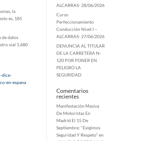
ALCARRAS- 28/06/2026
onas, la
Curso
esto es, 185
Perfeccionamiento
Conducción Nivel I –
ALCARRAS- 27/06/2026
n de datos
stro vial 1.680
DENUNCIA AL TITULAR
DE LA CARRETERA N-
120 POR PONER EN
PELIGRO LA
SEGURIDAD
-dice-
ico-en-espana
Comentarios
recientes
Manifestación Masiva
De Motoristas En
Madrid El 15 De
Septiembre: "Exigimos
Seguridad Y Respeto"
en