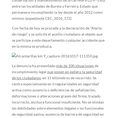
conservación y mantenimiento de la carretera LU-P-1502
entre las localidades de Burela y Ferreira. Estado que
permanece incumpliendo la ley desde el año 2012 como
mínimo (expediente CEC_2016_172).
Con fecha de hoy se procede a la declaración de “Alerta
de riesgo” y se solicita el auxilio ciudadano al objeto que
se participe a este departamento cualquier accidente que
en la misma se produzca.
La denuncia ha presentado
más de 100 situaciones
de
incumplimiento legal
que ponen en peligro la seguridad
de los ciudadanos
, en 15 kilómetros de recorrido. Se
centra especialmente en irregularidades en seguridad
activa como ausencia o deficiencias de señalización,
deformaciones o alteraciones graves del firme, trazado
incorrecto, anchura funcional insuficiente. No se olvidan
las debilidades sobre elementos ilegales y no funcionales
de seguridad pasiva, ausencia de barrera de seguridad en