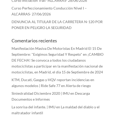
Curso Iniciación Trail -ALCARRAS- 28/06/2026
Curso Perfeccionamiento Conducción Nivel I –
ALCARRAS- 27/06/2026
DENUNCIA AL TITULAR DE LA CARRETERA N-120 POR
PONER EN PELIGRO LA SEGURIDAD
Comentarios recientes
Manifestación Masiva De Motoristas En Madrid El 15 De
Septiembre: "Exigimos Seguridad Y Respeto"
en
¡CAMBIO
DE FECHA! Se convoca a todos los ciudadanos
motociclistas a participar en la manifestación nacional de
motociclistas, en Madrid, el día 15 de Septiembre de 2024
KTM, Ducati, Gasgas y HQV reportan incidencias en
algunos modelos | Ride Safe 77
en
Alerta de riesgo
Siniestralidad Diciembre 2020 | IMU
en
Descarga
Documentos e Informes
La sonrisa del infante. | IMU
en
La maldad del diablo y el
maltratador infantil