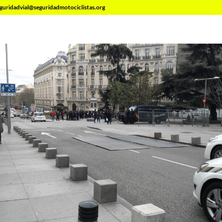
guridadvial@seguridadmotociclistas.org