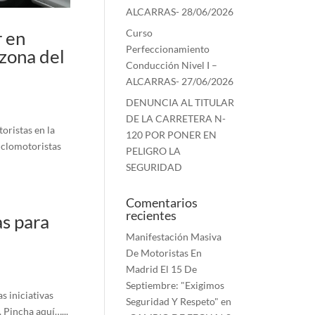
ALCARRAS- 28/06/2026
 en
Curso
Perfeccionamiento
 zona del
Conducción Nivel I –
ALCARRAS- 27/06/2026
DENUNCIA AL TITULAR
DE LA CARRETERA N-
oristas en la
120 POR PONER EN
iclomotoristas
PELIGRO LA
SEGURIDAD
Comentarios
recientes
as para
Manifestación Masiva
De Motoristas En
Madrid El 15 De
Septiembre: "Exigimos
 iniciativas
Seguridad Y Respeto"
en
 Pincha aquí…...