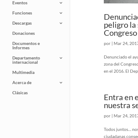
Eventos
Funciones
Denunciad
peligro la
Descargas
Congreso 
Donaciones
por
|
Mar 24, 201
Documentos e
Informes
Denunciado el ayu
Departamento
internacional
zona del Congreso
en el 2016. El De
Multimedia
Acerca de
Clásicas
Entra en 
nuestra s
por
|
Mar 24, 201
Todos juntos… nos
ciudadanas consec