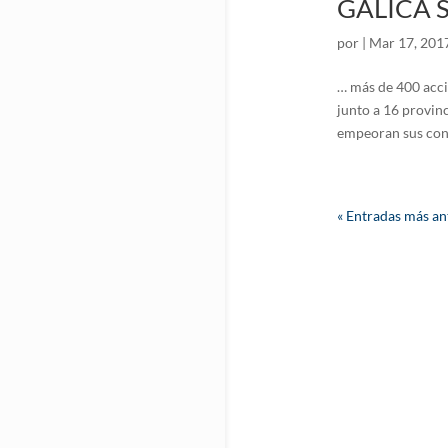
GALICA S
por
|
Mar 17, 201
… más de 400 acci
junto a 16 provin
empeoran sus cond
« Entradas más an