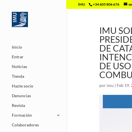
IMU
+34 605 806 676
se
IMU SO
PRESID
DE CAT
Inicio
INTENC
Entrar
DE USO
Noticias
COMBUS
Tienda
por
imu
|
Feb 19,
Hazte socio
Denuncias
Revista
Formación
Colaboradores