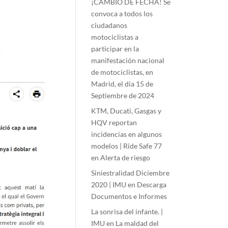
¡CAMBIO DE FECHA! Se
convoca a todos los
ciudadanos
motociclistas a
participar en la
manifestación nacional
de motociclistas, en
Madrid, el día 15 de
Septiembre de 2024
KTM, Ducati, Gasgas y
HQV reportan
incidencias en algunos
modelos | Ride Safe 77
en
Alerta de riesgo
Siniestralidad Diciembre
2020 | IMU
en
Descarga
Documentos e Informes
La sonrisa del infante. |
IMU
en
La maldad del