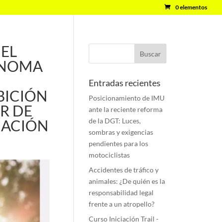
0 elementos
 EL
ÓNOMA
Entradas recientes
BICIÓN
Posicionamiento de IMU
R DE
ante la reciente reforma
CACIÓN
de la DGT: Luces,
sombras y exigencias
pendientes para los
motociclistas
Accidentes de tráfico y
animales: ¿De quién es la
responsabilidad legal
frente a un atropello?
Curso Iniciación Trail -