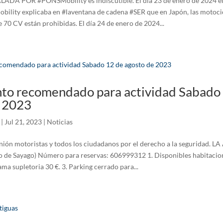
A POR #PONSMobility es indiscutible. El día 23 de enero de 2024 el
ility explicaba en #laventana de cadena #SER que en Japón, las motoci
 70 CV están prohibidas. El día 24 de enero de 2024...
to recomendado para actividad Sabado
e 2023
|
Jul 21, 2023
|
Noticias
ión motoristas y todos los ciudadanos por el derecho a la seguridad. 
 de Sayago) Número para reservas: 606999312 1. Disponibles habitacio
ama supletoria 30 €. 3. Parking cerrado para...
tiguas