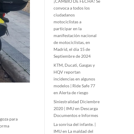
¡CAMBIO DE FECHA! Se
convoca a todos los
ciudadanos
motociclistas a
participar en la
manifestación nacional
de motociclistas, en
Madrid, el día 15 de
Septiembre de 2024
KTM, Ducati, Gasgas y
HQV reportan
incidencias en algunos
modelos | Ride Safe 77
en
Alerta de riesgo
Siniestralidad Diciembre
2020 | IMU
en
Descarga
Documentos e Informes
agoza para
La sonrisa del infante. |
 norma
IMU
en
La maldad del