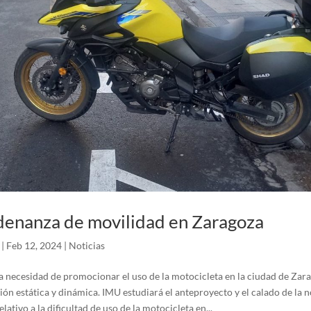
enanza de movilidad en Zaragoza
|
Feb 12, 2024
|
Noticias
a necesidad de promocionar el uso de la motocicleta en la ciudad de Zar
ión estática y dinámica. IMU estudiará el anteproyecto y el calado de la
lativo a la dificultad de uso de la motocicleta en...