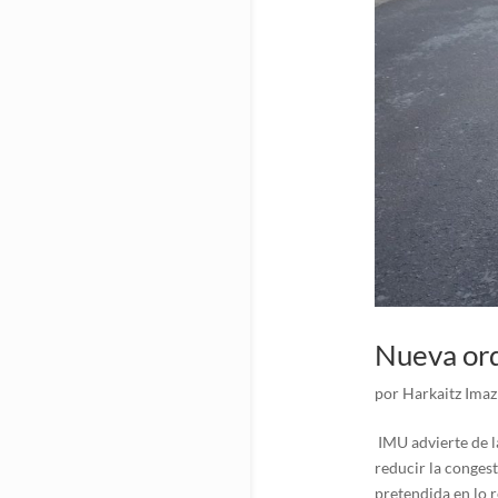
Nueva ord
por
Harkaitz Imaz
IMU advierte de l
reducir la congest
pretendida en lo re