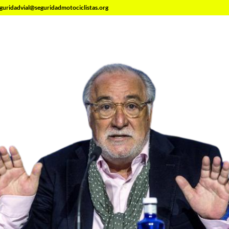
guridadvial@seguridadmotociclistas.org