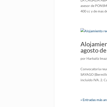
LA CAGADA ABALAD
asesor de PONSMob
400 cc y de mas de
Alojamien
agosto d
por
Harkaitz Imaz
Convocatoria reun
SAYAGO (Bermillo
incluido IVA. 2. C
« Entradas más an