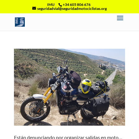
IMU
+34 605 806 676
seguridadvial@seguridadmotociclistas.org
Están denunciando por organizar salidas en moto…