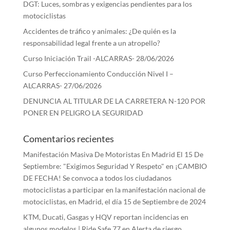
DGT: Luces, sombras y exigencias pendientes para los
motociclistas
Accidentes de tráfico y animales: ¿De quién es la
responsabilidad legal frente a un atropello?
Curso Iniciación Trail -ALCARRAS- 28/06/2026
Curso Perfeccionamiento Conducción Nivel I –
ALCARRAS- 27/06/2026
DENUNCIA AL TITULAR DE LA CARRETERA N-120 POR
PONER EN PELIGRO LA SEGURIDAD
Comentarios recientes
Manifestación Masiva De Motoristas En Madrid El 15 De
Septiembre: "Exigimos Seguridad Y Respeto"
en
¡CAMBIO
DE FECHA! Se convoca a todos los ciudadanos
motociclistas a participar en la manifestación nacional de
motociclistas, en Madrid, el día 15 de Septiembre de 2024
KTM, Ducati, Gasgas y HQV reportan incidencias en
algunos modelos | Ride Safe 77
en
Alerta de riesgo