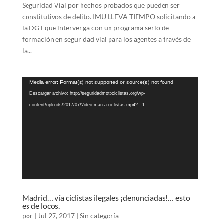
Seguridad Vial por hechos probados que pueden ser
constitutivos de delito. IMU LLEVA TIEMPO solicitando a
la DGT que intervenga con un programa serio de
formación en seguridad vial para los agentes a través de
la...
Reproductor
Media error: Format(s) not supported or source(s) not found
de
Descargar archivo: http://seguridadmotociclistas.org/wp-
vídeo
content/uploads/2017/07/Video-marca-ciclistas.mp4?_=1
Madrid… vía ciclistas ilegales ¡denunciadas!… esto
es de locos.
por
|
Jul 27, 2017
|
Sin categoría