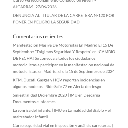
Curso Perfeccionamiento Conducción Nivel I –
ALCARRAS- 27/06/2026
DENUNCIA AL TITULAR DE LA CARRETERA N-120 POR
PONER EN PELIGRO LA SEGURIDAD
Comentarios recientes
Manifestación Masiva De Motoristas En Madrid El 15 De
Septiembre: "Exigimos Seguridad Y Respeto"
en
¡CAMBIO
DE FECHA! Se convoca a todos los ciudadanos
motociclistas a participar en la manifestación nacional de
motociclistas, en Madrid, el día 15 de Septiembre de 2024
KTM, Ducati, Gasgas y HQV reportan incidencias en
algunos modelos | Ride Safe 77
en
Alerta de riesgo
Siniestralidad Diciembre 2020 | IMU
en
Descarga
Documentos e Informes
La sonrisa del infante. | IMU
en
La maldad del diablo y el
maltratador infantil
Curso seguridad vial en inspección y análisis carreteras. |