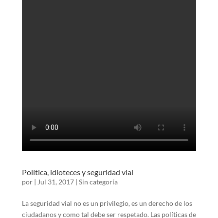
Política, idioteces y seguridad vial
por
|
Jul 31, 2017
|
Sin categoría
La seguridad vial no es un privilegio, es un derecho de los
ciudadanos y como tal debe ser respetado. Las políticas de