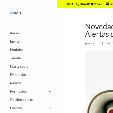
IMU
+34 605 806 676
se
Novedad
Alertas 
Inicio
Entrar
por
Editor
|
Ene 3
Noticias
Tienda
Hazte socio
Denuncias
Revista
Formación
Colaboradores
Eventos