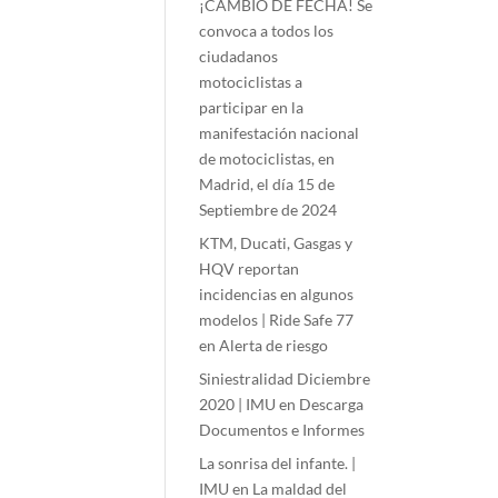
¡CAMBIO DE FECHA! Se
convoca a todos los
ciudadanos
motociclistas a
participar en la
manifestación nacional
de motociclistas, en
Madrid, el día 15 de
Septiembre de 2024
KTM, Ducati, Gasgas y
HQV reportan
incidencias en algunos
modelos | Ride Safe 77
en
Alerta de riesgo
Siniestralidad Diciembre
2020 | IMU
en
Descarga
Documentos e Informes
La sonrisa del infante. |
IMU
en
La maldad del