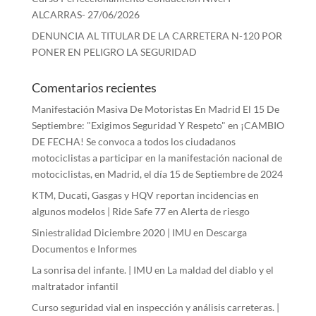
ALCARRAS- 27/06/2026
DENUNCIA AL TITULAR DE LA CARRETERA N-120 POR
PONER EN PELIGRO LA SEGURIDAD
Comentarios recientes
Manifestación Masiva De Motoristas En Madrid El 15 De
Septiembre: "Exigimos Seguridad Y Respeto"
en
¡CAMBIO
DE FECHA! Se convoca a todos los ciudadanos
motociclistas a participar en la manifestación nacional de
motociclistas, en Madrid, el día 15 de Septiembre de 2024
KTM, Ducati, Gasgas y HQV reportan incidencias en
algunos modelos | Ride Safe 77
en
Alerta de riesgo
Siniestralidad Diciembre 2020 | IMU
en
Descarga
Documentos e Informes
La sonrisa del infante. | IMU
en
La maldad del diablo y el
maltratador infantil
Curso seguridad vial en inspección y análisis carreteras. |