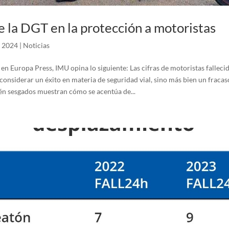
e la DGT en la protección a motoristas
, 2024
|
Noticias
en Europa Press, IMU opina lo siguiente: Las cifras de motoristas falleci
onsiderar un éxito en materia de seguridad vial, sino más bien un fracas
én sesgados muestran cómo se acentúa de...