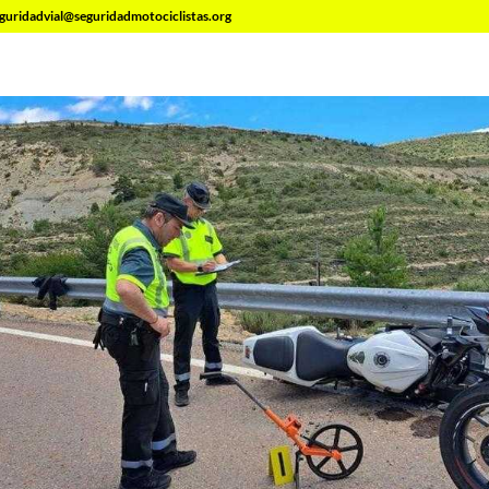
guridadvial@seguridadmotociclistas.org