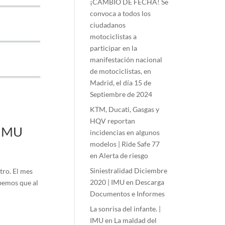
¡CAMBIO DE FECHA! Se
convoca a todos los
ciudadanos
motociclistas a
participar en la
manifestación nacional
de motociclistas, en
Madrid, el día 15 de
Septiembre de 2024
KTM, Ducati, Gasgas y
HQV reportan
 IMU
incidencias en algunos
modelos | Ride Safe 77
en
Alerta de riesgo
Siniestralidad Diciembre
otro. El mes
2020 | IMU
en
Descarga
bemos que al
Documentos e Informes
La sonrisa del infante. |
IMU
en
La maldad del