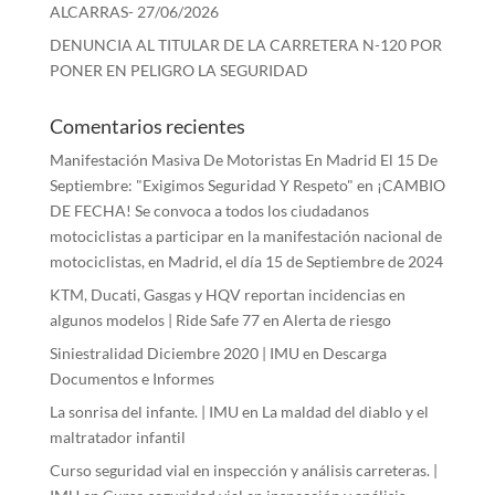
ALCARRAS- 27/06/2026
DENUNCIA AL TITULAR DE LA CARRETERA N-120 POR
PONER EN PELIGRO LA SEGURIDAD
Comentarios recientes
Manifestación Masiva De Motoristas En Madrid El 15 De
Septiembre: "Exigimos Seguridad Y Respeto"
en
¡CAMBIO
DE FECHA! Se convoca a todos los ciudadanos
motociclistas a participar en la manifestación nacional de
motociclistas, en Madrid, el día 15 de Septiembre de 2024
KTM, Ducati, Gasgas y HQV reportan incidencias en
algunos modelos | Ride Safe 77
en
Alerta de riesgo
Siniestralidad Diciembre 2020 | IMU
en
Descarga
Documentos e Informes
La sonrisa del infante. | IMU
en
La maldad del diablo y el
maltratador infantil
Curso seguridad vial en inspección y análisis carreteras. |