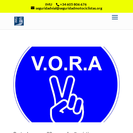
IMU
+34 605 806 676
seguridadvial@seguridadmotociclistas.org